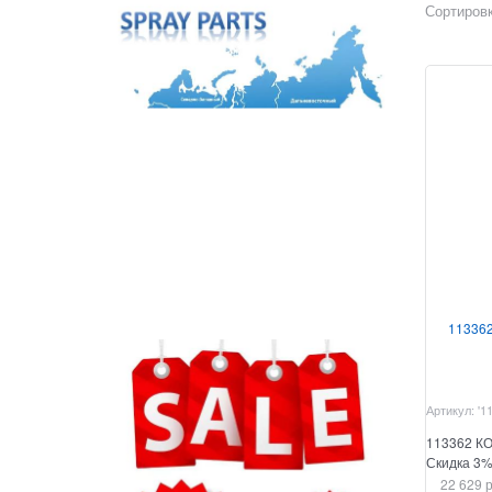
Сортировк
11336
Артикул:
'1
113362 К
Скидка 3
22 629
 