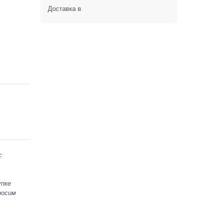
Доставка в
с
упке
росим