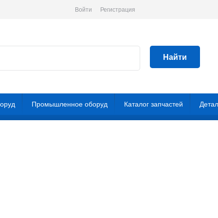
Войти
Регистрация
Найти
боруд
Промышленное оборуд
Каталог запчастей
Детал