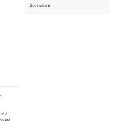
Доставка в
с
упке
росим