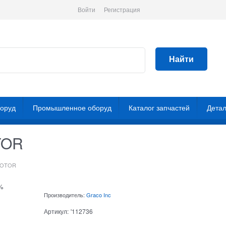
Войти
Регистрация
Найти
боруд
Промышленное оборуд
Каталог запчастей
Детал
TOR
 MOTOR
%
Производитель:
Graco Inc
Артикул:
'112736